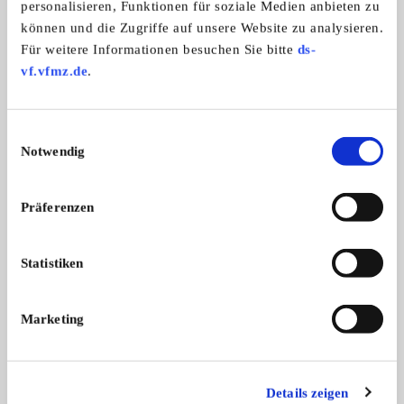
personalisieren, Funktionen für soziale Medien anbieten zu
können und die Zugriffe auf unsere Website zu analysieren.
Oldtimerclub Niedergrafschaft e.V.
Für weitere Informationen besuchen Sie bitte
ds-
vf.vfmz.de
.
Einwilligungsauswahl
Notwendig
Präferenzen
Statistiken
Branchenbuch-Eintrag übernehmen
Sie vertreten dieses Unternehmen? Übernehmen Sie
jetzt diesen Branchenbuch-Eintrag um ihn zu
Marketing
ergänzen und für sich zu nutzen:
EINTRAG JETZT ÜBERNEHMEN
Details zeigen