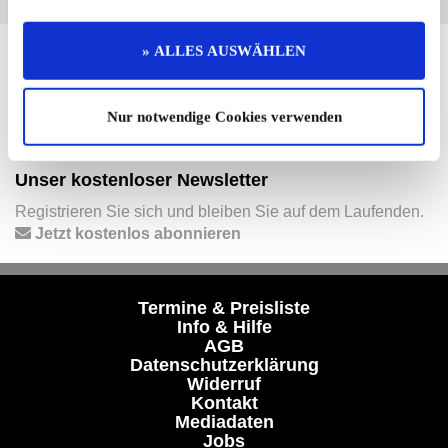
» ALLES AUSWÄHLEN
Hier finden Sie mehr von OLDTIMER MARKT
Folgen Sie uns auf unseren Social-Media-Seiten oder
laden Sie unsere Termine-App herunter:
Nur notwendige Cookies verwenden
Facebook
|
Instagram
|
YouTube
|
Termine-App
Unser kostenloser Newsletter
Registrieren Sie sich und bleiben Sie auf dem Laufenden.
Jetzt kostenlos abonnieren
Termine & Preisliste
Info & Hilfe
AGB
Datenschutzerklärung
Widerruf
Kontakt
Mediadaten
Jobs