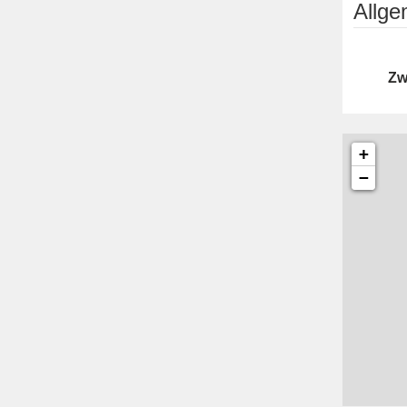
Allg
Zw
+
−