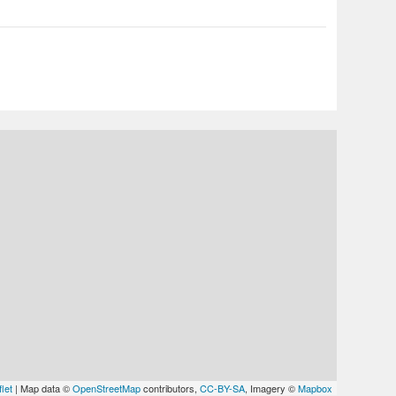
let
| Map data ©
OpenStreetMap
contributors,
CC-BY-SA
, Imagery ©
Mapbox