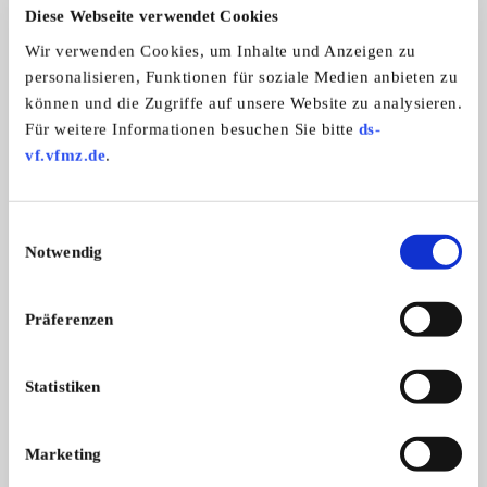
Automarken:
Diese Webseite verwendet Cookies
Alle Marken
Wir verwenden Cookies, um Inhalte und Anzeigen zu
Zweiradmarken:
personalisieren, Funktionen für soziale Medien anbieten zu
Alle Marken
können und die Zugriffe auf unsere Website zu analysieren.
Für weitere Informationen besuchen Sie bitte
ds-
vf.vfmz.de
.
Oldtimer Freunde Göge
Einwilligungsauswahl
Notwendig
Präferenzen
Statistiken
Marketing
Branchenbuch-Eintrag übernehmen
Sie vertreten dieses Unternehmen? Übernehmen Sie