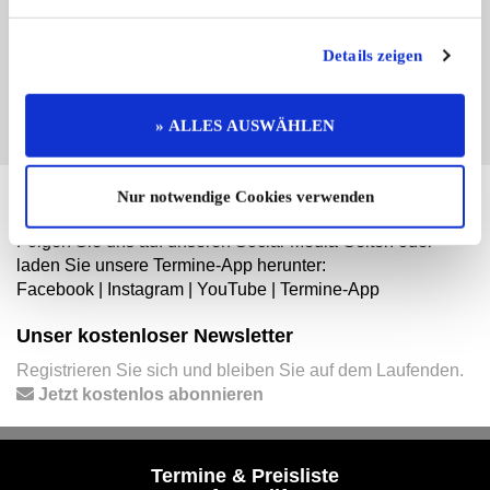
jetzt diesen Branchenbuch-Eintrag um ihn zu
ergänzen und für sich zu nutzen:
Details zeigen
EINTRAG JETZT ÜBERNEHMEN
» ALLES AUSWÄHLEN
Nur notwendige Cookies verwenden
Hier finden Sie mehr von OLDTIMER MARKT
Folgen Sie uns auf unseren Social-Media-Seiten oder
laden Sie unsere Termine-App herunter:
Facebook
|
Instagram
|
YouTube
|
Termine-App
Unser kostenloser Newsletter
Registrieren Sie sich und bleiben Sie auf dem Laufenden.
Jetzt kostenlos abonnieren
Termine & Preisliste