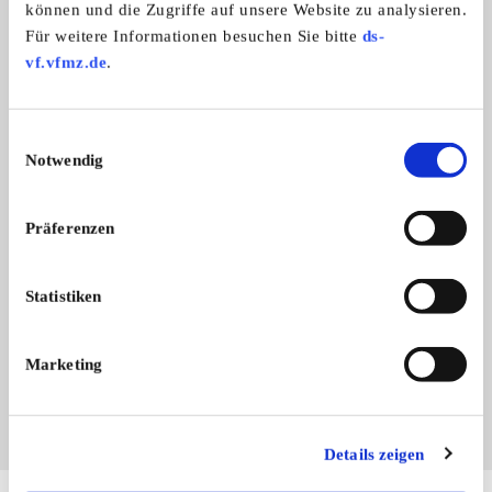
können und die Zugriffe auf unsere Website zu analysieren.
Für weitere Informationen besuchen Sie bitte
ds-
vf.vfmz.de
.
Einwilligungsauswahl
Notwendig
Präferenzen
Branchenbuch-Eintrag übernehmen
Statistiken
Sie vertreten dieses Unternehmen? Übernehmen Sie
jetzt diesen Branchenbuch-Eintrag um ihn zu
ergänzen und für sich zu nutzen:
Marketing
EINTRAG JETZT ÜBERNEHMEN
Details zeigen