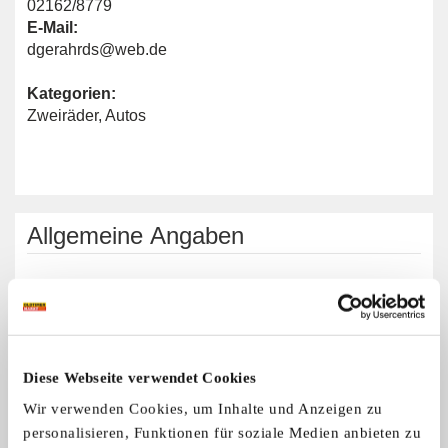
02162/8779
E-Mail:
dgerahrds@web.de
Kategorien:
Zweiräder
,
Autos
Allgemeine Angaben
Automarken:
Alle Marken
Zweiradmarken:
Alle Marken
Diese Webseite verwendet Cookies
Wir verwenden Cookies, um Inhalte und Anzeigen zu
personalisieren, Funktionen für soziale Medien anbieten zu
OSS Oldtimer-Stammtisch-Süchteln