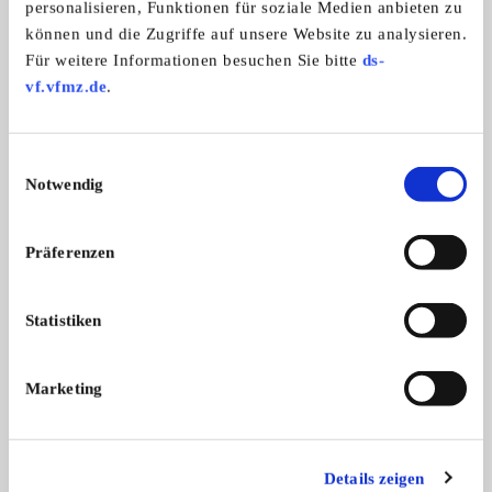
personalisieren, Funktionen für soziale Medien anbieten zu
können und die Zugriffe auf unsere Website zu analysieren.
OCCK - Oldtimer & Cabrio Club
Für weitere Informationen besuchen Sie bitte
ds-
vf.vfmz.de
.
Einwilligungsauswahl
Notwendig
Präferenzen
Statistiken
Branchenbuch-Eintrag übernehmen
Sie vertreten dieses Unternehmen? Übernehmen Sie
jetzt diesen Branchenbuch-Eintrag um ihn zu
Marketing
ergänzen und für sich zu nutzen:
EINTRAG JETZT ÜBERNEHMEN
Details zeigen