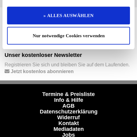
» ALLES AUSWÄHLEN
Hier finden Sie mehr von OLDTIMER MARKT
Folgen Sie uns auf unseren Social-Media-Seiten oder
laden Sie unsere Termine-App herunter:
Nur notwendige Cookies verwenden
Facebook
|
Instagram
|
YouTube
|
Termine-App
Unser kostenloser Newsletter
Registrieren Sie sich und bleiben Sie auf dem Laufenden.
Jetzt kostenlos abonnieren
Termine & Preisliste
Info & Hilfe
AGB
Datenschutzerklärung
Widerruf
Kontakt
Mediadaten
Jobs