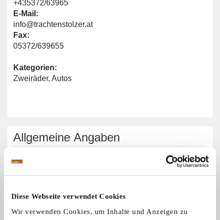
+435372/63965
E-Mail:
info@trachtenstolzer.at
Fax:
05372/639655
Kategorien:
Zweiräder
,
Autos
Allgemeine Angaben
Automarken:
Alle Marken
Zweiradmarken:
Alle Marken
Diese Webseite verwendet Cookies
Wir verwenden Cookies, um Inhalte und Anzeigen zu