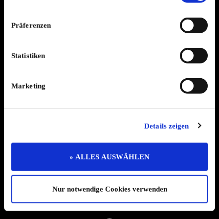
Datenschutzerklärung
Widerruf
Kontakt
Präferenzen
Mediadaten
Jobs
Statistiken
Kleinanzeigen
Branchenbuch
Shop
Marketing
Abo
Impressum
Ratgeber
Zeitschriften
Details zeigen
Spendenaktion
Veranstaltungskalender
» ALLES AUSWÄHLEN
© 2026, www.oldtimer-markt.de.
Alle Rechte vorbehalten
Nur notwendige Cookies verwenden
VF Verlagsgesellschaft mbH