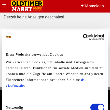
Toggle
Anmelden
Derzeit keine Anzeigen geschaltet!
navigation
Hier finden Sie mehr von OLDTIMER MARKT
Folgen Sie uns auf unseren Social-Media-Seiten oder
laden Sie unsere Termine-App herunter:
Diese Webseite verwendet Cookies
Facebook
|
Instagram
|
YouTube
|
Termine-App
Wir verwenden Cookies, um Inhalte und Anzeigen zu
Unser kostenloser Newsletter
personalisieren, Funktionen für soziale Medien anbieten zu
können und die Zugriffe auf unsere Website zu analysieren.
Registrieren Sie sich und bleiben Sie auf dem Laufenden.
Für weitere Informationen besuchen Sie bitte
ds-
Jetzt kostenlos abonnieren
vf.vfmz.de
.
Termine & Preisliste
Info & Hilfe
Einwilligungsauswahl
AGB
Notwendig