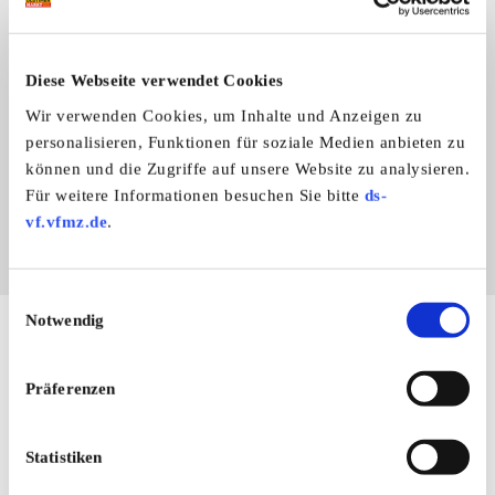
23.06.2026
Benutzerprofil
Diese Webseite verwendet Cookies
Impressum
Wir verwenden Cookies, um Inhalte und Anzeigen zu
Unsere Seite empfehlen
personalisieren, Funktionen für soziale Medien anbieten zu
können und die Zugriffe auf unsere Website zu analysieren.
Für weitere Informationen besuchen Sie bitte
ds-
vf.vfmz.de
.
Einwilligungsauswahl
Notwendig
Hier finden Sie mehr von OLDTIMER MARKT
Folgen Sie uns auf unseren Social-Media-Seiten oder
Präferenzen
laden Sie unsere Termine-App herunter:
Facebook
|
Instagram
|
YouTube
|
Termine-App
Statistiken
Unser kostenloser Newsletter