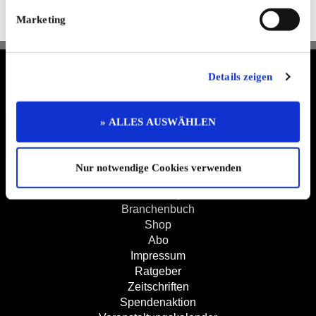
Registrieren Sie sich und bleiben Sie auf dem Laufenden.
Marketing
Jetzt kostenlos abonnieren
Termine & Preisliste
Details zeigen
Info & Hilfe
AGB
Datenschutzerklärung
» ALLES AUSWÄHLEN
Widerruf
Kontakt
Mediadaten
Jobs
Nur notwendige Cookies verwenden
Kleinanzeigen
Branchenbuch
Shop
Abo
Impressum
Ratgeber
Zeitschriften
Spendenaktion