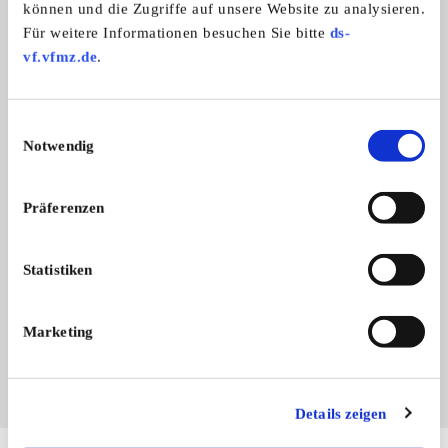
können und die Zugriffe auf unsere Website zu analysieren.
Für weitere Informationen besuchen Sie bitte
ds-
vf.vfmz.de
.
Einwilligungsauswahl
Zubehör
Notwendig
Blaue Umweltplaketten, 1A Folienqual ...
Preis auf Anfrage
Präferenzen
MwSt ausweisbar
Anzeige merken
Statistiken
Angebot
Gewerblich
Marketing
ANSEHEN
Details zeigen