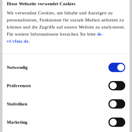
Diese Webseite verwendet Cookies
Wir verwenden Cookies, um Inhalte und Anzeigen zu
Automarken:
personalisieren, Funktionen für soziale Medien anbieten zu
Opel
können und die Zugriffe auf unsere Website zu analysieren.
Für weitere Informationen besuchen Sie bitte
ds-
vf.vfmz.de
.
Manta-B-Club-Oberbayern e.V.
Einwilligungsauswahl
Notwendig
Präferenzen
Statistiken
Branchenbuch-Eintrag übernehmen
Marketing
Sie vertreten dieses Unternehmen? Übernehmen Sie