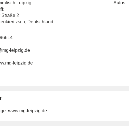
mtisch Leipzig
Autos
ft:
 Straße 2
eukieritzsch, Deutschland
:
796614
@mg-leipzig.de
ww.mg-leipzig.de
t
ge:
www.mg-leipzig.de