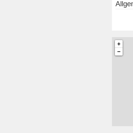
Allg
+
−