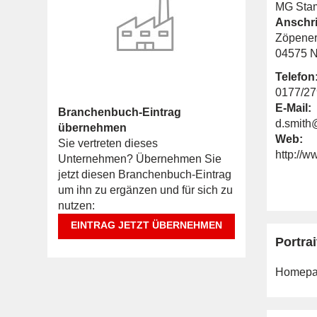
MG Stam
Anschri
Zöpener
04575 N
Telefon
0177/2
E-Mail:
Branchenbuch-Eintrag
d.smith
übernehmen
Web:
Sie vertreten dieses
http://w
Unternehmen? Übernehmen Sie
jetzt diesen Branchenbuch-Eintrag
um ihn zu ergänzen und für sich zu
nutzen:
EINTRAG JETZT ÜBERNEHMEN
Portrai
Homepa