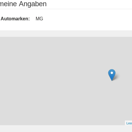
emeine Angaben
Automarken:
MG
Leaf