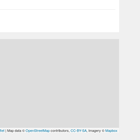
let
| Map data ©
OpenStreetMap
contributors,
CC-BY-SA
, Imagery ©
Mapbox