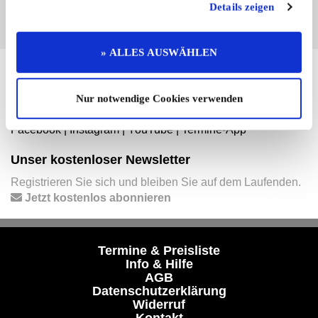
Details zeigen
» ALLES AUSWÄHLEN
Hier finden Sie mehr von OLDTIMER MARKT
Folgen Sie uns auf unseren Social-Media-Seiten oder
Nur notwendige Cookies verwenden
laden Sie unsere Termine-App herunter:
Facebook
|
Instagram
|
YouTube
|
Termine-App
Unser kostenloser Newsletter
Registrieren Sie sich und bleiben Sie auf dem Laufenden.
Jetzt kostenlos abonnieren
Termine & Preisliste
Info & Hilfe
AGB
Datenschutzerklärung
Widerruf