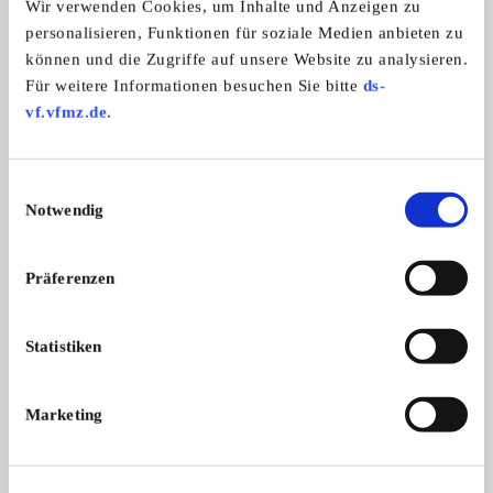
Automarken:
Wir verwenden Cookies, um Inhalte und Anzeigen zu
Mercedes-Benz
personalisieren, Funktionen für soziale Medien anbieten zu
können und die Zugriffe auf unsere Website zu analysieren.
Für weitere Informationen besuchen Sie bitte
ds-
vf.vfmz.de
.
MB"W116"Club-Deutschland
Einwilligungsauswahl
Notwendig
Präferenzen
Statistiken
Branchenbuch-Eintrag übernehmen
Sie vertreten dieses Unternehmen? Übernehmen Sie
Marketing
jetzt diesen Branchenbuch-Eintrag um ihn zu
ergänzen und für sich zu nutzen:
EINTRAG JETZT ÜBERNEHMEN