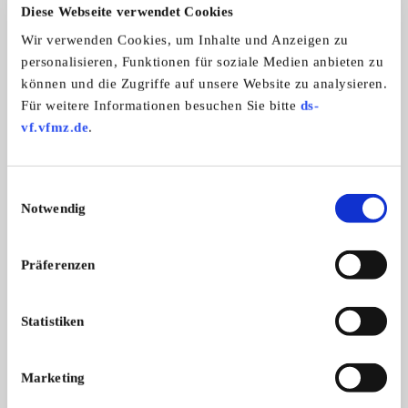
Automarken:
Diese Webseite verwendet Cookies
Alle Marken
Wir verwenden Cookies, um Inhalte und Anzeigen zu
Zweiradmarken:
personalisieren, Funktionen für soziale Medien anbieten zu
Alle Marken
können und die Zugriffe auf unsere Website zu analysieren.
Für weitere Informationen besuchen Sie bitte
ds-
vf.vfmz.de
.
LOC Leibnitzer Oldtimer Club
Einwilligungsauswahl
Notwendig
Präferenzen
Statistiken
Branchenbuch-Eintrag übernehmen
Marketing
Sie vertreten dieses Unternehmen? Übernehmen Sie