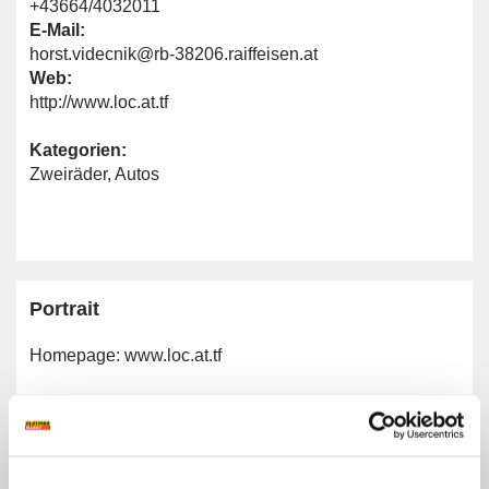
+43664/4032011
E-Mail:
horst.videcnik@rb-38206.raiffeisen.at
Web:
http://www.loc.at.tf
Kategorien:
Zweiräder
,
Autos
Portrait
Homepage:
www.loc.at.tf
Allgemeine Angaben