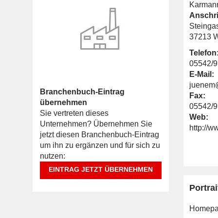
Karmann
Anschri
Steinga
37213 W
Telefon
05542/
E-Mail:
juenem@
Branchenbuch-Eintrag
Fax:
übernehmen
05542/
Sie vertreten dieses
Web:
Unternehmen? Übernehmen Sie
http://w
jetzt diesen Branchenbuch-Eintrag
um ihn zu ergänzen und für sich zu
nutzen:
EINTRAG JETZT ÜBERNEHMEN
Portrai
Homepa