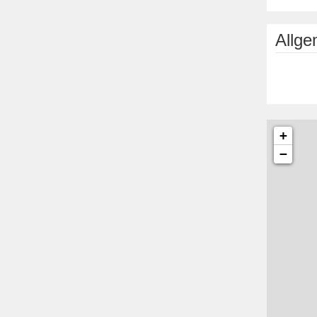
Allg
+
−