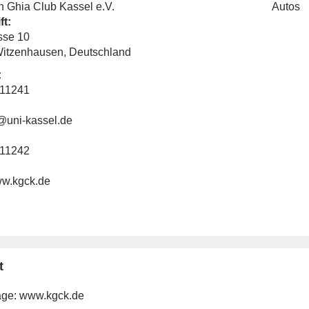
 Ghia Club Kassel e.V.
Autos
ft:
sse 10
itzenhausen, Deutschland
:
911241
uni-kassel.de
911242
ww.kgck.de
t
ge:
www.kgck.de