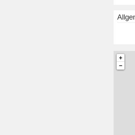
Allg
+
−