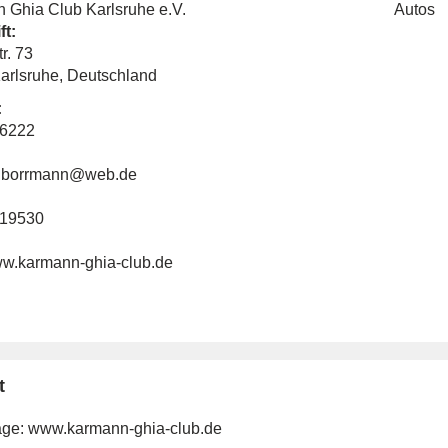
 Ghia Club Karlsruhe e.V.
Autos
ft:
tr. 73
arlsruhe, Deutschland
:
66222
l.borrmann@web.de
519530
www.karmann-ghia-club.de
t
ge:
www.karmann-ghia-club.de