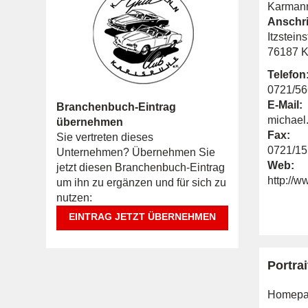
Karmann
Anschri
Itzsteins
76187 K
Telefon
0721/5
E-Mail:
Branchenbuch-Eintrag
michae
übernehmen
Fax:
Sie vertreten dieses
0721/1
Unternehmen? Übernehmen Sie
Web:
jetzt diesen Branchenbuch-Eintrag
http://
um ihn zu ergänzen und für sich zu
nutzen:
EINTRAG JETZT ÜBERNEHMEN
Portrai
Homepa