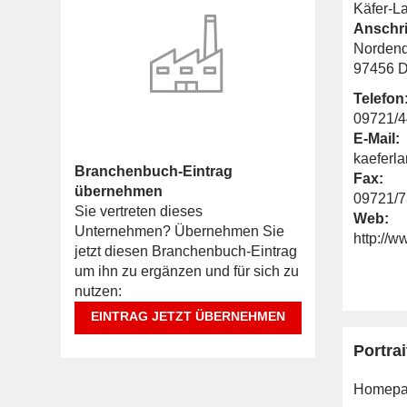
Käfer-La
Anschri
Nordends
97456 D
Telefon
09721/
E-Mail:
kaeferl
Branchenbuch-Eintrag
Fax:
übernehmen
09721/
Sie vertreten dieses
Web:
Unternehmen? Übernehmen Sie
http://w
jetzt diesen Branchenbuch-Eintrag
um ihn zu ergänzen und für sich zu
nutzen:
EINTRAG JETZT ÜBERNEHMEN
Portrai
Homepa