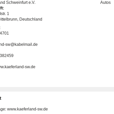
nd Schweinfurt e.V.
Autos
ft:
tr. 1
ittelbrunn, Deutschland
:
44701
and-sw@kabelmail.de
7382459
ww.kaeferland-sw.de
t
ge:
www.kaeferland-sw.de