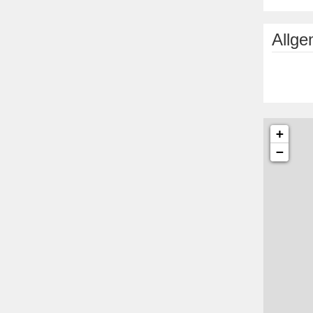
Allg
+
−