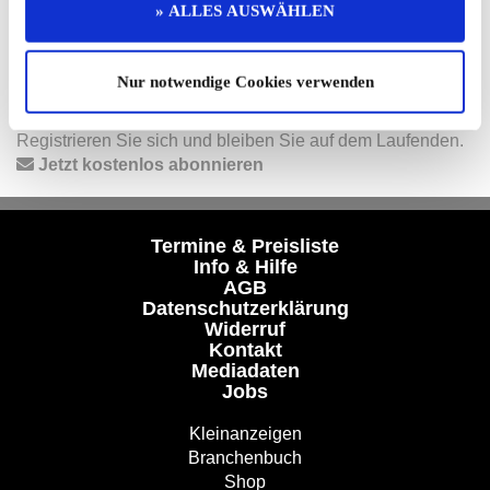
» ALLES AUSWÄHLEN
Folgen Sie uns auf unseren Social-Media-Seiten oder
laden Sie unsere Termine-App herunter:
Facebook
|
Instagram
|
YouTube
|
Termine-App
Nur notwendige Cookies verwenden
Unser kostenloser Newsletter
Registrieren Sie sich und bleiben Sie auf dem Laufenden.
Jetzt kostenlos abonnieren
Termine & Preisliste
Info & Hilfe
AGB
Datenschutzerklärung
Widerruf
Kontakt
Mediadaten
Jobs
Kleinanzeigen
Branchenbuch
Shop