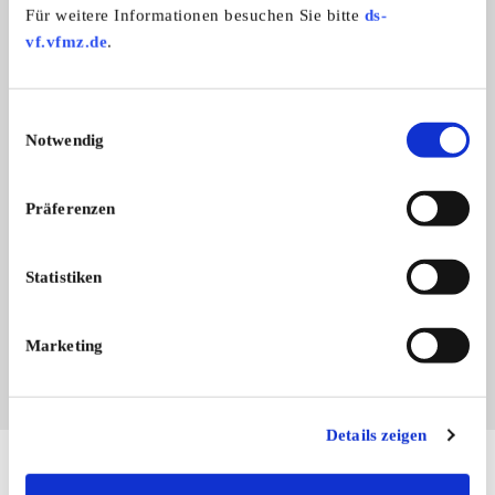
Für weitere Informationen besuchen Sie bitte
ds-
vf.vfmz.de
.
Einwilligungsauswahl
Notwendig
Präferenzen
Branchenbuch-Eintrag übernehmen
Sie vertreten dieses Unternehmen? Übernehmen Sie
Statistiken
jetzt diesen Branchenbuch-Eintrag um ihn zu
ergänzen und für sich zu nutzen:
EINTRAG JETZT ÜBERNEHMEN
Marketing
Details zeigen
Hier finden Sie mehr von OLDTIMER MARKT