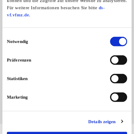
können und die Zugriffe auf unsere Website zu analysieren.
Für weitere Informationen besuchen Sie bitte
ds-
vf.vfmz.de
.
Einwilligungsauswahl
Notwendig
Präferenzen
Branchenbuch-Eintrag übernehmen
Sie vertreten dieses Unternehmen? Übernehmen Sie
Statistiken
jetzt diesen Branchenbuch-Eintrag um ihn zu
ergänzen und für sich zu nutzen:
Marketing
EINTRAG JETZT ÜBERNEHMEN
Details zeigen