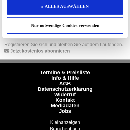
Hier finden Sie mehr von OLDTIMER MARKT
» ALLES AUSWÄHLEN
Folgen Sie uns auf unseren Social-Media-Seiten oder
laden Sie unsere Termine-App herunter:
Facebook
|
Instagram
|
YouTube
|
Termine-App
Nur notwendige Cookies verwenden
Unser kostenloser Newsletter
Registrieren Sie sich und bleiben Sie auf dem Laufenden.
Jetzt kostenlos abonnieren
Termine & Preisliste
Info & Hilfe
AGB
Datenschutzerklärung
Widerruf
Kontakt
Mediadaten
Jobs
Kleinanzeigen
Branchenbuch