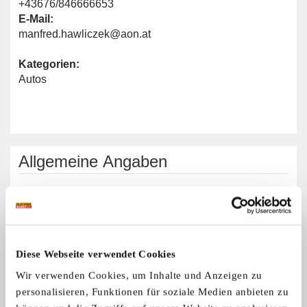
+43676/846666653
E-Mail:
manfred.hawliczek@aon.at
Kategorien:
Autos
Allgemeine Angaben
Automarken:
Mercedes-Benz
Diese Webseite verwendet Cookies
Interessengemeinschaft Mercedes
Wir verwenden Cookies, um Inhalte und Anzeigen zu
Oldtimer
personalisieren, Funktionen für soziale Medien anbieten zu