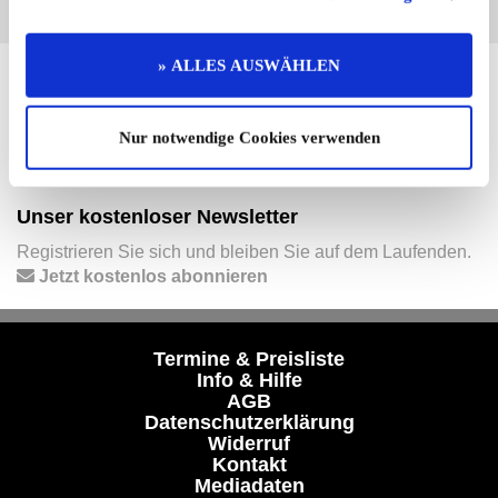
» ALLES AUSWÄHLEN
Hier finden Sie mehr von OLDTIMER MARKT
Folgen Sie uns auf unseren Social-Media-Seiten oder
Nur notwendige Cookies verwenden
laden Sie unsere Termine-App herunter:
Facebook
|
Instagram
|
YouTube
|
Termine-App
Unser kostenloser Newsletter
Registrieren Sie sich und bleiben Sie auf dem Laufenden.
Jetzt kostenlos abonnieren
Termine & Preisliste
Info & Hilfe
AGB
Datenschutzerklärung
Widerruf
Kontakt
Mediadaten