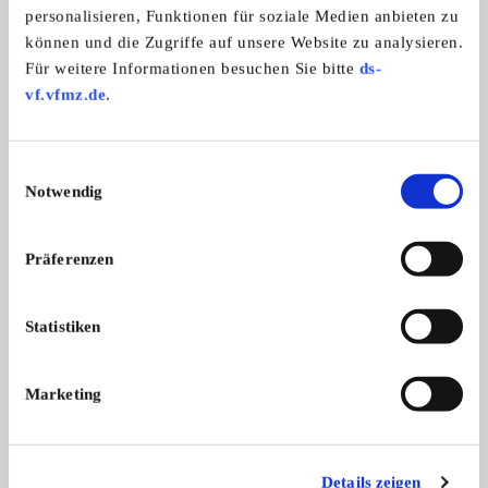
personalisieren, Funktionen für soziale Medien anbieten zu
Interessengemeinschaft 924/944/968
können und die Zugriffe auf unsere Website zu analysieren.
Region Hersfeld
Für weitere Informationen besuchen Sie bitte
ds-
vf.vfmz.de
.
Einwilligungsauswahl
Notwendig
Präferenzen
Statistiken
Branchenbuch-Eintrag übernehmen
Sie vertreten dieses Unternehmen? Übernehmen Sie
jetzt diesen Branchenbuch-Eintrag um ihn zu
Marketing
ergänzen und für sich zu nutzen:
EINTRAG JETZT ÜBERNEHMEN
Details zeigen