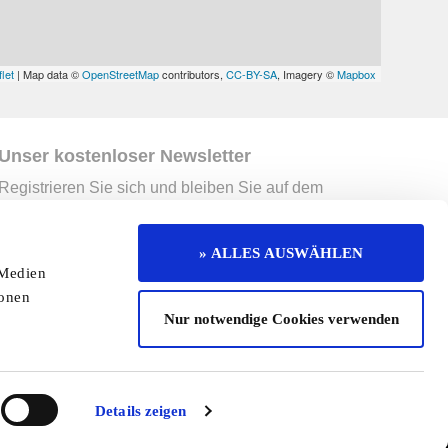
let
| Map data ©
OpenStreetMap
contributors,
CC-BY-SA
, Imagery ©
Mapbox
Unser kostenloser Newsletter
Registrieren Sie sich und bleiben Sie auf dem
Laufenden.
Jetzt kostenlos abonnieren
» ALLES AUSWÄHLEN
 Medien
erruf
Kontakt
Mediadaten
Jobs
ionen
Nur notwendige Cookies verwenden
enaktion
Redaktionelle Seite
Cookies
Details zeigen