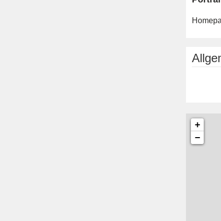
Homepa
Allg
+
−