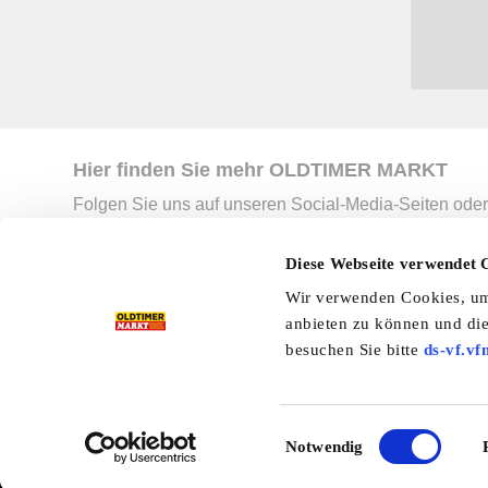
Hier finden Sie mehr OLDTIMER MARKT
Folgen Sie uns auf unseren Social-Media-Seiten oder
Facebook
|
Instagram
|
YouTube
|
Ter
Diese Webseite verwendet 
Wir verwenden Cookies, um 
Preisliste
Erscheinungskalender
I
anbieten zu können und die
besuchen Sie bitte
ds-vf.vf
Kleinanzeigen
Branchenbuch
Shop
Einwilligungsauswahl
Notwendig