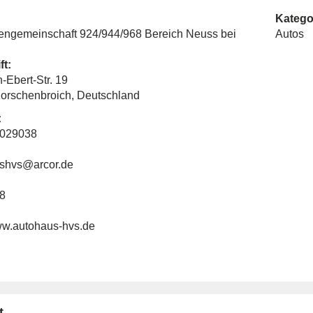
Katego
sengemeinschaft 924/944/968 Bereich Neuss bei
Autos
ft:
h-Ebert-Str. 19
orschenbroich, Deutschland
:
4029038
shvs@arcor.de
8
www.autohaus-hvs.de
t