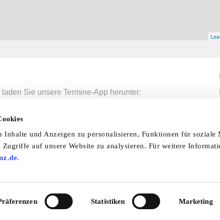
Leaf
 laden Sie unsere Termine-App herunter:
mine-App
Cookies
Inhalte und Anzeigen zu personalisieren, Funktionen für soziale
nfo & Hilfe
AGB
Datenschutzerklärung
Wid
 Zugriffe auf unsere Website zu analysieren. Für weitere Informat
mz.de
.
Abo
Impressum
Ratgeber
Zeitschriften
Spend
© 2026 by oldtimer-markt.de. Alle Rechte vorbehalten
Präferenzen
Statistiken
Marketing
VF Verlagsgesellschaft mbH