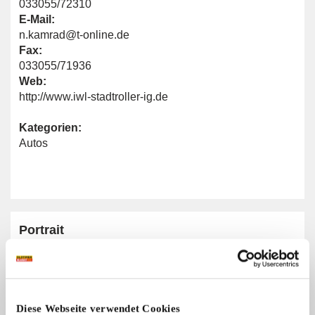
033055/72310
E-Mail:
n.kamrad@t-online.de
Fax:
033055/71936
Web:
http://www.iwl-stadtroller-ig.de
Kategorien:
Autos
Portrait
Homepage:
www.iwl-stadtroller-ig.de
Diese Webseite verwendet Cookies
Allgemeine Angaben