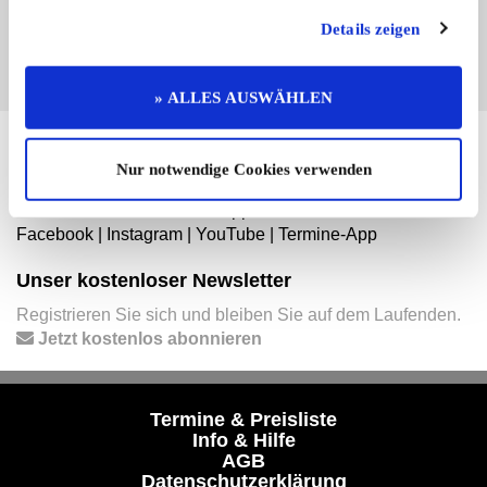
EINTRAG JETZT ÜBERNEHMEN
Details zeigen
» ALLES AUSWÄHLEN
Hier finden Sie mehr von OLDTIMER MARKT
Nur notwendige Cookies verwenden
Folgen Sie uns auf unseren Social-Media-Seiten oder
laden Sie unsere Termine-App herunter:
Facebook
|
Instagram
|
YouTube
|
Termine-App
Unser kostenloser Newsletter
Registrieren Sie sich und bleiben Sie auf dem Laufenden.
Jetzt kostenlos abonnieren
Termine & Preisliste
Info & Hilfe
AGB
Datenschutzerklärung