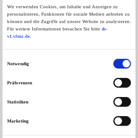
Wir verwenden Cookies, um Inhalte und Anzeigen zu
personalisieren, Funktionen für soziale Medien anbieten zu
können und die Zugriffe auf unsere Website zu analysieren.
Für weitere Informationen besuchen Sie bitte
ds-
IG-Stadtroller-Berlin (IWL)
vf.vfmz.de
.
Einwilligungsauswahl
Notwendig
Präferenzen
Statistiken
Branchenbuch-Eintrag übernehmen
Sie vertreten dieses Unternehmen? Übernehmen Sie
Marketing
jetzt diesen Branchenbuch-Eintrag um ihn zu
ergänzen und für sich zu nutzen: