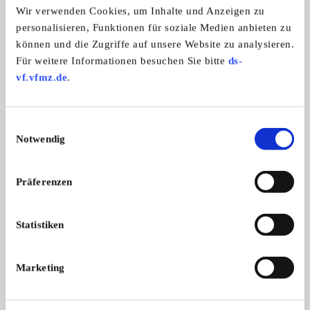
Alle Marken
Wir verwenden Cookies, um Inhalte und Anzeigen zu
personalisieren, Funktionen für soziale Medien anbieten zu
können und die Zugriffe auf unsere Website zu analysieren.
Für weitere Informationen besuchen Sie bitte
ds-
IG Schlepperfreunde Pr. Ströhen
vf.vfmz.de
.
Einwilligungsauswahl
Notwendig
Präferenzen
Statistiken
Branchenbuch-Eintrag übernehmen
Sie vertreten dieses Unternehmen? Übernehmen Sie
Marketing
jetzt diesen Branchenbuch-Eintrag um ihn zu
ergänzen und für sich zu nutzen: