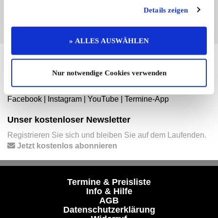
EINTRAG JETZT ÜBERNEHMEN
Details zeigen
» ALLES AUSWÄHLEN
Hier finden Sie mehr von OLDTIMER MARKT
Nur notwendige Cookies verwenden
Folgen Sie uns auf unseren Social-Media-Seiten oder
laden Sie unsere Termine-App herunter:
Facebook
|
Instagram
|
YouTube
|
Termine-App
Unser kostenloser Newsletter
Registrieren Sie sich und bleiben Sie auf dem Laufenden.
Jetzt kostenlos abonnieren
Termine & Preisliste
Info & Hilfe
AGB
Datenschutzerklärung