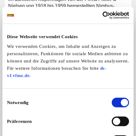
Nielsen von 1918 bis 1959 hergestellten Nimbus-
Motorrad. Hauptveranstaltung ist das einmal jährlich
stattfindende Treffen an wechselnden Orten im
Bundesgebiet. Durch ständigen Kontakt zum im
Mutterland des Motorrades ansässigen Danmarks
Diese Webseite verwendet Cookies
Nimbus Touring (DNT), der weltgrößten Gemeinschaft
von Nimbus-Fahrern und zu den dänischen Nimbus-
Wir verwenden Cookies, um Inhalte und Anzeigen zu
Ersatzteilhändlern ist die IG Nimbus-Freunde jederzeit
personalisieren, Funktionen für soziale Medien anbieten zu
in der Lage ihren Mitgliedern mit Rat und Tat zur Seite
können und die Zugriffe auf unsere Website zu analysieren.
zu stehen.
Für weitere Informationen besuchen Sie bitte
ds-
vf.vfmz.de
.
Allgemeine Angaben
Einwilligungsauswahl
Notwendig
Zweiradmarken:
Nimbus
Präferenzen