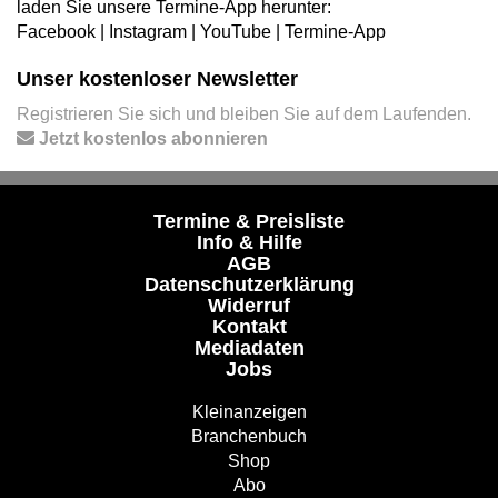
laden Sie unsere Termine-App herunter:
Facebook
|
Instagram
|
YouTube
|
Termine-App
Unser kostenloser Newsletter
Registrieren Sie sich und bleiben Sie auf dem Laufenden.
Jetzt kostenlos abonnieren
Termine & Preisliste
Info & Hilfe
AGB
Datenschutzerklärung
Widerruf
Kontakt
Mediadaten
Jobs
Kleinanzeigen
Branchenbuch
Shop
Abo