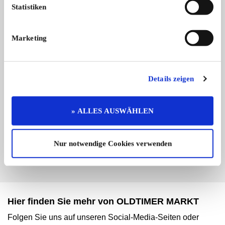
IG Nimbus-Freunde Deutschland
Statistiken
Marketing
Details zeigen
Branchenbuch-Eintrag übernehmen
Sie vertreten dieses Unternehmen? Übernehmen Sie
» ALLES AUSWÄHLEN
jetzt diesen Branchenbuch-Eintrag um ihn zu
ergänzen und für sich zu nutzen:
EINTRAG JETZT ÜBERNEHMEN
Nur notwendige Cookies verwenden
Hier finden Sie mehr von OLDTIMER MARKT
Folgen Sie uns auf unseren Social-Media-Seiten oder