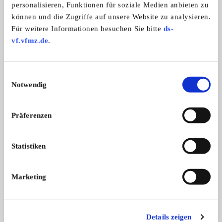
personalisieren, Funktionen für soziale Medien anbieten zu
können und die Zugriffe auf unsere Website zu analysieren.
IG Kreidler Wikinger
Für weitere Informationen besuchen Sie bitte
ds-
vf.vfmz.de
.
Einwilligungsauswahl
Notwendig
Präferenzen
Statistiken
Branchenbuch-Eintrag übernehmen
Sie vertreten dieses Unternehmen? Übernehmen Sie
jetzt diesen Branchenbuch-Eintrag um ihn zu
Marketing
ergänzen und für sich zu nutzen:
EINTRAG JETZT ÜBERNEHMEN
Details zeigen