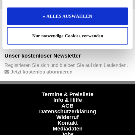
» ALLES AUSWÄHLEN
Hier finden Sie mehr von OLDTIMER MARKT
Folgen Sie uns auf unseren Social-Media-Seiten oder
Nur notwendige Cookies verwenden
laden Sie unsere Termine-App herunter:
Facebook
|
Instagram
|
YouTube
|
Termine-App
Unser kostenloser Newsletter
Registrieren Sie sich und bleiben Sie auf dem Laufenden.
Jetzt kostenlos abonnieren
Termine & Preisliste
Info & Hilfe
AGB
Datenschutzerklärung
Widerruf
Kontakt
Mediadaten
Jobs