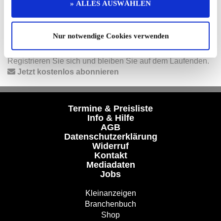
Folgen Sie uns auf unseren Social-Media-Seiten oder
» ALLES AUSWÄHLEN
laden Sie unsere Termine-App herunter:
Facebook
|
Instagram
|
YouTube
|
Termine-App
Nur notwendige Cookies verwenden
Unser kostenloser Newsletter
Registrieren Sie sich und bleiben Sie auf dem Laufenden.
Jetzt kostenlos abonnieren
Termine & Preisliste
Info & Hilfe
AGB
Datenschutzerklärung
Widerruf
Kontakt
Mediadaten
Jobs
Kleinanzeigen
Branchenbuch
Shop