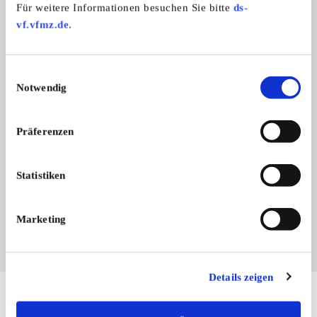
Für weitere Informationen besuchen Sie bitte
ds-
vf.vfmz.de
.
Einwilligungsauswahl
Notwendig
Präferenzen
Branchenbuch-Eintrag übernehmen
Sie vertreten dieses Unternehmen? Übernehmen Sie
Statistiken
jetzt diesen Branchenbuch-Eintrag um ihn zu
ergänzen und für sich zu nutzen:
EINTRAG JETZT ÜBERNEHMEN
Marketing
Details zeigen
Hier finden Sie mehr von OLDTIMER MARKT