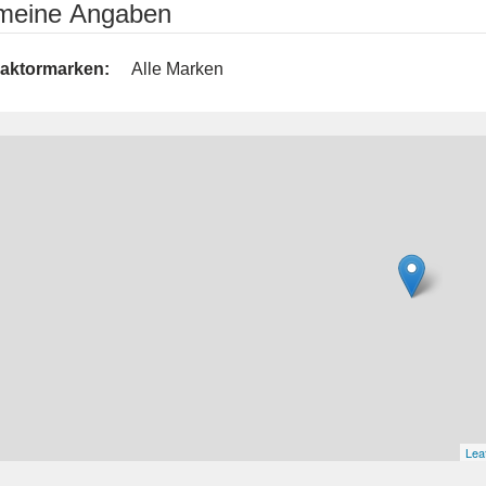
emeine Angaben
raktormarken:
Alle Marken
Leaf