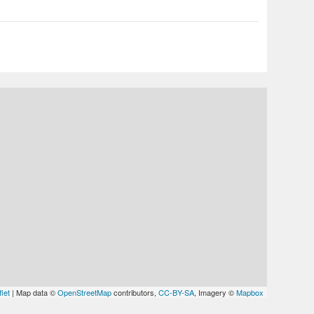
let
| Map data ©
OpenStreetMap
contributors,
CC-BY-SA
, Imagery ©
Mapbox