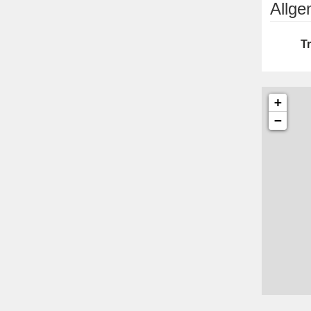
Allg
T
+
−