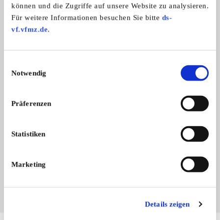
Hist. Nutzfahrzeugsammlung Berlin
können und die Zugriffe auf unsere Website zu analysieren.
Für weitere Informationen besuchen Sie bitte
ds-
vf.vfmz.de
.
Einwilligungsauswahl
Notwendig
Präferenzen
Branchenbuch-Eintrag übernehmen
Statistiken
Sie vertreten dieses Unternehmen? Übernehmen Sie
jetzt diesen Branchenbuch-Eintrag um ihn zu
ergänzen und für sich zu nutzen:
Marketing
EINTRAG JETZT ÜBERNEHMEN
Details zeigen