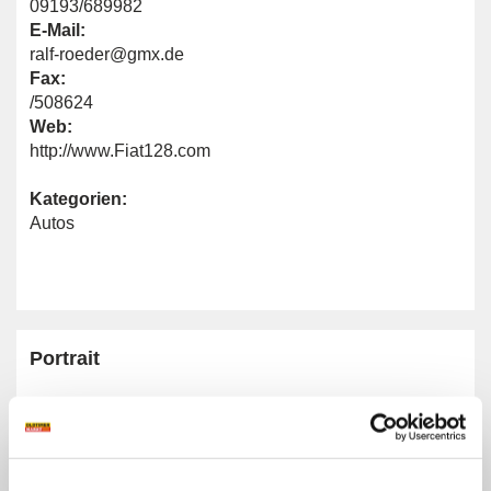
09193/689982
E-Mail:
ralf-roeder@gmx.de
Fax:
/508624
Web:
http://www.Fiat128.com
Kategorien:
Autos
Portrait
Homepage:
www.Fiat128.com
Allgemeine Angaben