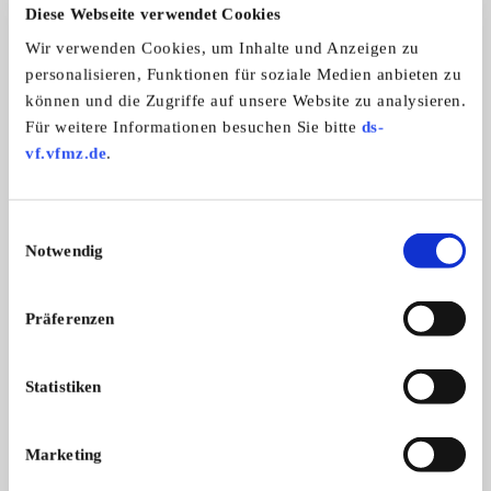
Diese Webseite verwendet Cookies
Wir verwenden Cookies, um Inhalte und Anzeigen zu
Automarken:
personalisieren, Funktionen für soziale Medien anbieten zu
Fiat
können und die Zugriffe auf unsere Website zu analysieren.
Für weitere Informationen besuchen Sie bitte
ds-
vf.vfmz.de
.
Gem. der Fiat 128 Freunde e.V.
Einwilligungsauswahl
Notwendig
Präferenzen
Statistiken
Branchenbuch-Eintrag übernehmen
Marketing
Sie vertreten dieses Unternehmen? Übernehmen Sie