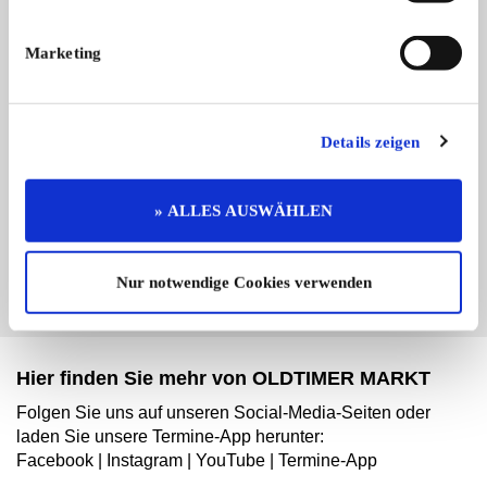
Marketing
Branchenbuch-Eintrag übernehmen
Details zeigen
Sie vertreten dieses Unternehmen? Übernehmen Sie
jetzt diesen Branchenbuch-Eintrag um ihn zu
» ALLES AUSWÄHLEN
ergänzen und für sich zu nutzen:
EINTRAG JETZT ÜBERNEHMEN
Nur notwendige Cookies verwenden
Hier finden Sie mehr von OLDTIMER MARKT
Folgen Sie uns auf unseren Social-Media-Seiten oder
laden Sie unsere Termine-App herunter:
Facebook
|
Instagram
|
YouTube
|
Termine-App