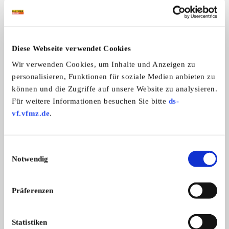
Portrait
Homepage:
www.falnowe.ch
Diese Webseite verwendet Cookies
Wir verwenden Cookies, um Inhalte und Anzeigen zu
Allgemeine Angaben
personalisieren, Funktionen für soziale Medien anbieten zu
können und die Zugriffe auf unsere Website zu analysieren.
Traktormarken:
Für weitere Informationen besuchen Sie bitte
ds-
Alle Marken
vf.vfmz.de
.
Freunde alter Landmaschinen Sektion
Einwilligungsauswahl
Notwendig
Nordwestschweiz (FALNOWE)
Präferenzen
Statistiken