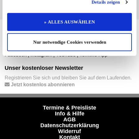
Details zeigen
» ALLES AUSWÄHLEN
Hier finden Sie mehr von OLDTIMER MARKT
Folgen Sie uns auf unseren Social-Media-Seiten oder
Nur notwendige Cookies verwenden
laden Sie unsere Termine-App herunter:
Facebook
|
Instagram
|
YouTube
|
Termine-App
Unser kostenloser Newsletter
Registrieren Sie sich und bleiben Sie auf dem Laufenden.
Jetzt kostenlos abonnieren
Termine & Preisliste
Info & Hilfe
AGB
Datenschutzerklärung
Widerruf
Kontakt