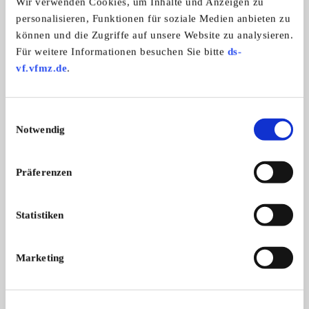
Wir verwenden Cookies, um Inhalte und Anzeigen zu
personalisieren, Funktionen für soziale Medien anbieten zu
können und die Zugriffe auf unsere Website zu analysieren.
Fiat Flöhe Ruhrpott e.V.
Für weitere Informationen besuchen Sie bitte
ds-
vf.vfmz.de
.
Einwilligungsauswahl
Notwendig
Präferenzen
Statistiken
Branchenbuch-Eintrag übernehmen
Sie vertreten dieses Unternehmen? Übernehmen Sie
Marketing
jetzt diesen Branchenbuch-Eintrag um ihn zu
ergänzen und für sich zu nutzen:
EINTRAG JETZT ÜBERNEHMEN