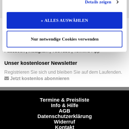
Details zeigen
» ALLES AUSWÄHLEN
Hier finden Sie mehr von OLDTIMER MARKT
Folgen Sie uns auf unseren Social-Media-Seiten oder
Nur notwendige Cookies verwenden
laden Sie unsere Termine-App herunter:
Facebook
|
Instagram
|
YouTube
|
Termine-App
Unser kostenloser Newsletter
Registrieren Sie sich und bleiben Sie auf dem Laufenden.
Jetzt kostenlos abonnieren
Termine & Preisliste
Info & Hilfe
AGB
Datenschutzerklärung
Widerruf
Kontakt