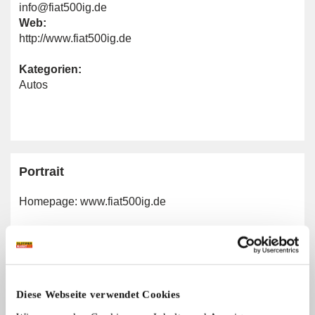
info@fiat500ig.de
Web:
http://www.fiat500ig.de
Kategorien:
Autos
Portrait
Homepage:
www.fiat500ig.de
Allgemeine Angaben
Automarken:
Diese Webseite verwendet Cookies
Fiat