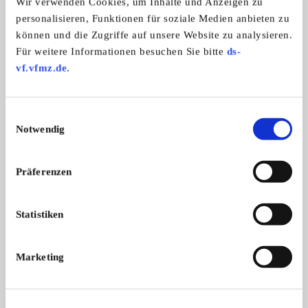
Wir verwenden Cookies, um Inhalte und Anzeigen zu
personalisieren, Funktionen für soziale Medien anbieten zu
können und die Zugriffe auf unsere Website zu analysieren.
Fiat 500 IG München
Für weitere Informationen besuchen Sie bitte
ds-
vf.vfmz.de
.
Einwilligungsauswahl
Notwendig
Präferenzen
Statistiken
Branchenbuch-Eintrag übernehmen
Sie vertreten dieses Unternehmen? Übernehmen Sie
Marketing
jetzt diesen Branchenbuch-Eintrag um ihn zu
ergänzen und für sich zu nutzen:
EINTRAG JETZT ÜBERNEHMEN