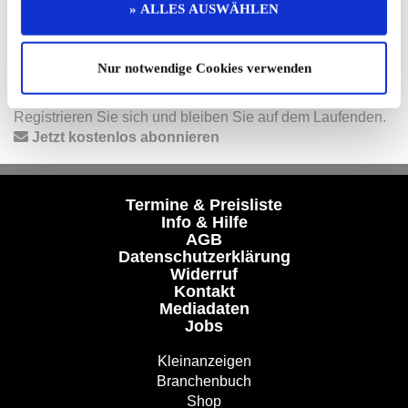
» ALLES AUSWÄHLEN
Folgen Sie uns auf unseren Social-Media-Seiten oder
laden Sie unsere Termine-App herunter:
Facebook
|
Instagram
|
YouTube
|
Termine-App
Nur notwendige Cookies verwenden
Unser kostenloser Newsletter
Registrieren Sie sich und bleiben Sie auf dem Laufenden.
Jetzt kostenlos abonnieren
Termine & Preisliste
Info & Hilfe
AGB
Datenschutzerklärung
Widerruf
Kontakt
Mediadaten
Jobs
Kleinanzeigen
Branchenbuch
Shop