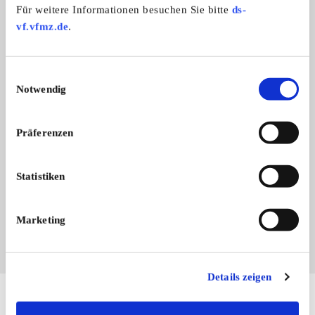
Für weitere Informationen besuchen Sie bitte
ds-
vf.vfmz.de
.
Einwilligungsauswahl
Notwendig
Präferenzen
Branchenbuch-Eintrag übernehmen
Sie vertreten dieses Unternehmen? Übernehmen Sie
Statistiken
jetzt diesen Branchenbuch-Eintrag um ihn zu
ergänzen und für sich zu nutzen:
EINTRAG JETZT ÜBERNEHMEN
Marketing
Details zeigen
Hier finden Sie mehr von OLDTIMER MARKT