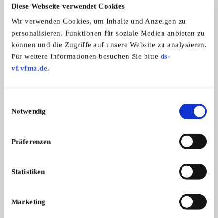
Automarken:
Diese Webseite verwendet Cookies
Alle Marken
Wir verwenden Cookies, um Inhalte und Anzeigen zu
Zweiradmarken:
personalisieren, Funktionen für soziale Medien anbieten zu
Alle Marken
können und die Zugriffe auf unsere Website zu analysieren.
Für weitere Informationen besuchen Sie bitte
ds-
vf.vfmz.de
.
Fahrzeugveteranenverein Dreieich e.V.
Einwilligungsauswahl
Notwendig
Präferenzen
Statistiken
Branchenbuch-Eintrag übernehmen
Marketing
Sie vertreten dieses Unternehmen? Übernehmen Sie