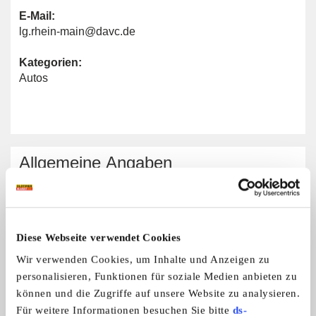
E-Mail:
lg.rhein-main@davc.de
Kategorien:
Autos
Allgemeine Angaben
Automarken:
Alle Marken
Diese Webseite verwendet Cookies
Wir verwenden Cookies, um Inhalte und Anzeigen zu
DAVC e.V. - Landesgruppe Rhein-Main
personalisieren, Funktionen für soziale Medien anbieten zu
können und die Zugriffe auf unsere Website zu analysieren.
Für weitere Informationen besuchen Sie bitte
ds-