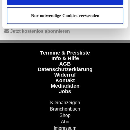
Facebook
|
Instagram
|
YouTube
|
Termine-App
Unser kostenloser Newsletter
Nur notwendige Cookies verwenden
Registrieren Sie sich und bleiben Sie auf dem Laufenden.
Jetzt kostenlos abonnieren
Termine & Preisliste
Info & Hilfe
AGB
Datenschutzerklärung
Widerruf
Kontakt
Mediadaten
Jobs
Kleinanzeigen
Branchenbuch
Shop
Abo
Impressum