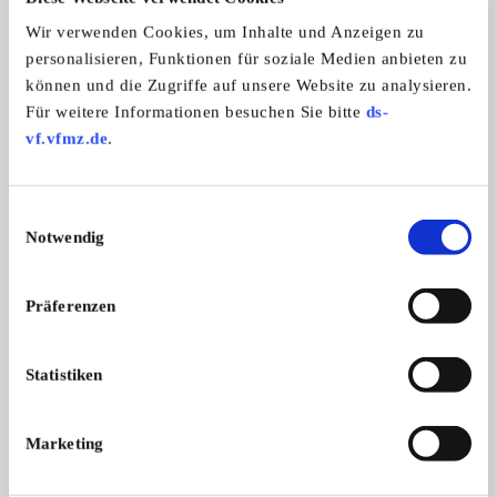
Wir verwenden Cookies, um Inhalte und Anzeigen zu
personalisieren, Funktionen für soziale Medien anbieten zu
können und die Zugriffe auf unsere Website zu analysieren.
Für weitere Informationen besuchen Sie bitte
ds-
vf.vfmz.de
.
Einwilligungsauswahl
1957 1958 CADILLAC BREMSEN-UMBAU-
Notwendig
1957 CADILLAC BREMSEN-UMBAU-KIT AUF ...
KIT AUF 2-KREIS-BREMSANLAGE Neu
1.999,- €
Präferenzen
Festpreis
Statistiken
Privatverkauf
Anzeige merken
Angebot
Privat
Marketing
ANSEHEN