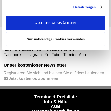
EINTRAG JETZT ÜBERNEHMEN
Details zeigen
» ALLES AUSWÄHLEN
Hier finden Sie mehr von OLDTIMER MARKT
Nur notwendige Cookies verwenden
Folgen Sie uns auf unseren Social-Media-Seiten oder
laden Sie unsere Termine-App herunter:
Facebook
|
Instagram
|
YouTube
|
Termine-App
Unser kostenloser Newsletter
Registrieren Sie sich und bleiben Sie auf dem Laufenden.
Jetzt kostenlos abonnieren
Termine & Preisliste
Info & Hilfe
AGB