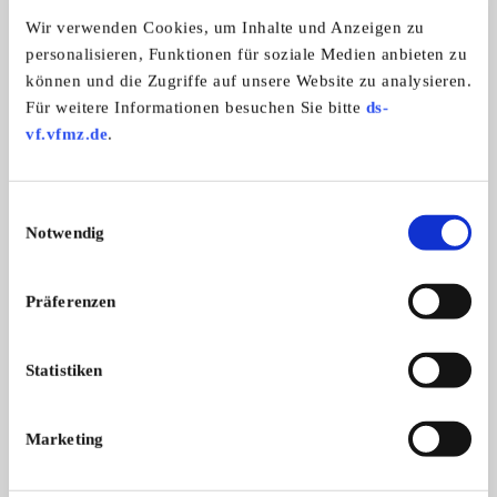
Automarken:
Wir verwenden Cookies, um Inhalte und Anzeigen zu
Ford
personalisieren, Funktionen für soziale Medien anbieten zu
können und die Zugriffe auf unsere Website zu analysieren.
Für weitere Informationen besuchen Sie bitte
ds-
Capri Schweiz
vf.vfmz.de
.
Einwilligungsauswahl
Notwendig
Präferenzen
Statistiken
Branchenbuch-Eintrag übernehmen
Marketing
Sie vertreten dieses Unternehmen? Übernehmen Sie
jetzt diesen Branchenbuch-Eintrag um ihn zu
ergänzen und für sich zu nutzen: