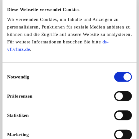
Allgemeine Angaben
Diese Webseite verwendet Cookies
Automarken:
Wir verwenden Cookies, um Inhalte und Anzeigen zu
Alle Marken
personalisieren, Funktionen für soziale Medien anbieten zu
können und die Zugriffe auf unsere Website zu analysieren.
Für weitere Informationen besuchen Sie bitte
ds-
vf.vfmz.de
.
C.V.A.A.M. Club de Véhicules Anciens
dAlsace-Mulhouse
Einwilligungsauswahl
Notwendig
Präferenzen
Statistiken
Marketing