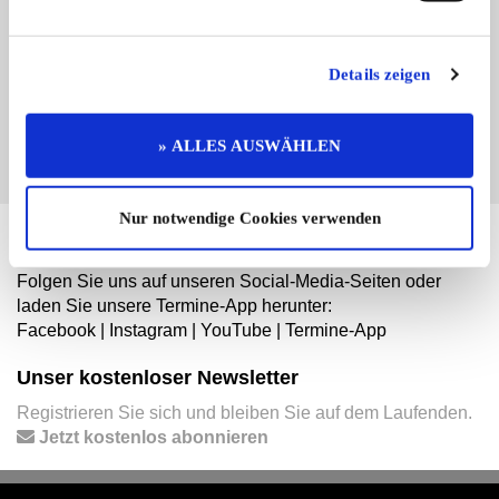
Branchenbuch-Eintrag übernehmen
Sie vertreten dieses Unternehmen? Übernehmen Sie
jetzt diesen Branchenbuch-Eintrag um ihn zu
Details zeigen
ergänzen und für sich zu nutzen:
EINTRAG JETZT ÜBERNEHMEN
» ALLES AUSWÄHLEN
Nur notwendige Cookies verwenden
Hier finden Sie mehr von OLDTIMER MARKT
Folgen Sie uns auf unseren Social-Media-Seiten oder
laden Sie unsere Termine-App herunter:
Facebook
|
Instagram
|
YouTube
|
Termine-App
Unser kostenloser Newsletter
Registrieren Sie sich und bleiben Sie auf dem Laufenden.
Jetzt kostenlos abonnieren