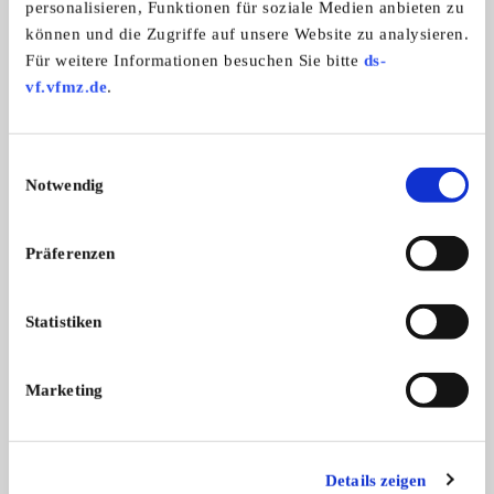
personalisieren, Funktionen für soziale Medien anbieten zu
können und die Zugriffe auf unsere Website zu analysieren.
Burgenländischer Oldtimer Club
Für weitere Informationen besuchen Sie bitte
ds-
vf.vfmz.de
.
Einwilligungsauswahl
Notwendig
Präferenzen
Statistiken
Branchenbuch-Eintrag übernehmen
Sie vertreten dieses Unternehmen? Übernehmen Sie
jetzt diesen Branchenbuch-Eintrag um ihn zu
Marketing
ergänzen und für sich zu nutzen:
EINTRAG JETZT ÜBERNEHMEN
Details zeigen