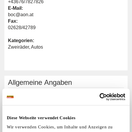
+43676/7827826
E-Mail:
boc@aon.at
Fax:
02628/42789
Kategorien:
Zweiräder
,
Autos
Allgemeine Angaben
Automarken:
Alle Marken
Zweiradmarken:
Alle Marken
Diese Webseite verwendet Cookies
Wir verwenden Cookies, um Inhalte und Anzeigen zu