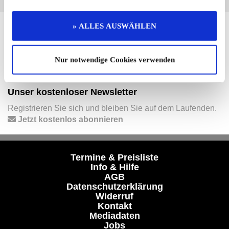
» ALLES AUSWÄHLEN
Hier finden Sie mehr von OLDTIMER MARKT
Folgen Sie uns auf unseren Social-Media-Seiten oder
laden Sie unsere Termine-App herunter:
Nur notwendige Cookies verwenden
Facebook
|
Instagram
|
YouTube
|
Termine-App
Unser kostenloser Newsletter
Registrieren Sie sich und bleiben Sie auf dem Laufenden.
Jetzt kostenlos abonnieren
Termine & Preisliste
Info & Hilfe
AGB
Datenschutzerklärung
Widerruf
Kontakt
Mediadaten
Jobs