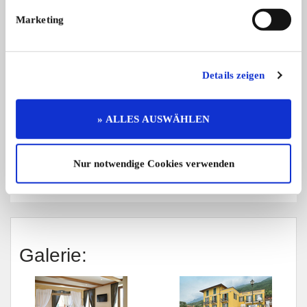
Angebote:
Marketing
Sichere
Schraubereke,
Parkplätze
Werkstatt
Details zeigen
» ALLES AUSWÄHLEN
Routenvorschläge
Hotelkategorie:
Nur notwendige Cookies verwenden
Drei Sterne
Galerie: