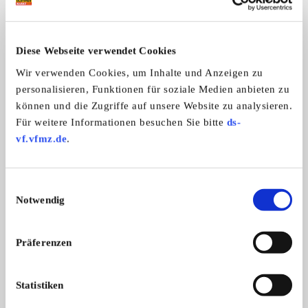
Oldtimer anreisen:
(Das ganze Jahr über buchbar)
Reservierter Garagenstellplatz im Preis enthalten
Diese Webseite verwendet Cookies
Weitere Angebote/Leistungen:
Wir verwenden Cookies, um Inhalte und Anzeigen zu
personalisieren, Funktionen für soziale Medien anbieten zu
Videoüberwachte Tiefgarage
können und die Zugriffe auf unsere Website zu analysieren.
Werkzeugraum, Mechaniker auf Abruf
Für weitere Informationen besuchen Sie bitte
ds-
Roadbook, Tourenvorschläge
vf.vfmz.de
.
BOUTIQUE HOTEL BRENZONE
★★★
Via 20 Settembre, 26
I-37010 Brenzone sul Garda - Magugnano
Einwilligungsauswahl
Tel. +39 (0) 45 7 / 42 03 88
Notwendig
info@hotelbrenzone.eu
www.hotelbrenzone.eu
Präferenzen
Merkmale
Statistiken