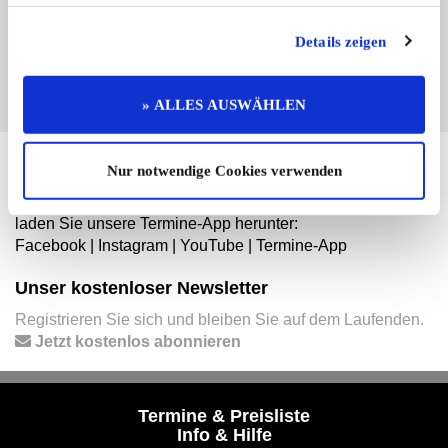
ergänzen und für sich zu nutzen:
Details zeigen
EINTRAG JETZT ÜBERNEHMEN
» ALLES AUSWÄHLEN
Hier finden Sie mehr von OLDTIMER MARKT
Nur notwendige Cookies verwenden
Folgen Sie uns auf unseren Social-Media-Seiten oder
laden Sie unsere Termine-App herunter:
Facebook
|
Instagram
|
YouTube
|
Termine-App
Unser kostenloser Newsletter
Registrieren Sie sich und bleiben Sie auf dem Laufenden.
Jetzt kostenlos abonnieren
Termine & Preisliste
Info & Hilfe