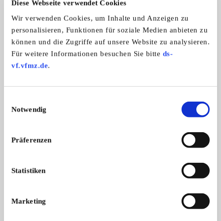
Automarken:
Diese Webseite verwendet Cookies
Austin-Healey
Wir verwenden Cookies, um Inhalte und Anzeigen zu
personalisieren, Funktionen für soziale Medien anbieten zu
können und die Zugriffe auf unsere Website zu analysieren.
Für weitere Informationen besuchen Sie bitte
ds-
Austin Healey & MG Stammtisch
vf.vfmz.de
.
Hamburg
Einwilligungsauswahl
Notwendig
Präferenzen
Statistiken
Branchenbuch-Eintrag übernehmen
Marketing
Sie vertreten dieses Unternehmen? Übernehmen Sie
jetzt diesen Branchenbuch-Eintrag um ihn zu