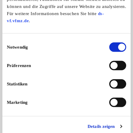
e.V.
können und die Zugriffe auf unsere Website zu analysieren.
Für weitere Informationen besuchen Sie bitte
ds-
vf.vfmz.de
.
Einwilligungsauswahl
Notwendig
Präferenzen
Branchenbuch-Eintrag übernehmen
Statistiken
Sie vertreten dieses Unternehmen? Übernehmen Sie
jetzt diesen Branchenbuch-Eintrag um ihn zu
ergänzen und für sich zu nutzen:
Marketing
EINTRAG JETZT ÜBERNEHMEN
Details zeigen