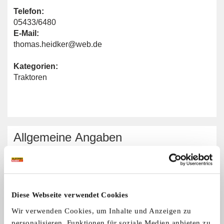
Telefon:
05433/6480
E-Mail:
thomas.heidker@web.de
Kategorien:
Traktoren
Allgemeine Angaben
Traktormarken:
Alle Marken
Diese Webseite verwendet Cookies
Wir verwenden Cookies, um Inhalte und Anzeigen zu
Artländer Traktorenfreunde Badbergen
personalisieren, Funktionen für soziale Medien anbieten zu