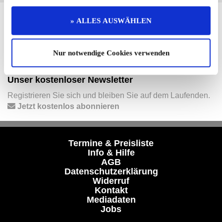
Hier finden Sie mehr von OLDTIMER MARKT
» ALLES AUSWÄHLEN
Folgen Sie uns auf unseren Social-Media-Seiten oder
laden Sie unsere Termine-App herunter:
Nur notwendige Cookies verwenden
Facebook
|
Instagram
|
YouTube
|
Termine-App
Unser kostenloser Newsletter
Registrieren Sie sich und bleiben Sie auf dem Laufenden.
Jetzt kostenlos abonnieren
Termine & Preisliste
Info & Hilfe
AGB
Datenschutzerklärung
Widerruf
Kontakt
Mediadaten
Jobs