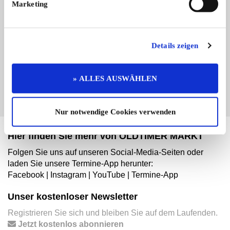
Marketing
Branchenbuch-Eintrag übernehmen
Sie vertreten dieses Unternehmen? Übernehmen Sie
Details zeigen
jetzt diesen Branchenbuch-Eintrag um ihn zu
ergänzen und für sich zu nutzen:
EINTRAG JETZT ÜBERNEHMEN
» ALLES AUSWÄHLEN
Nur notwendige Cookies verwenden
Hier finden Sie mehr von OLDTIMER MARKT
Folgen Sie uns auf unseren Social-Media-Seiten oder
laden Sie unsere Termine-App herunter:
Facebook
|
Instagram
|
YouTube
|
Termine-App
Unser kostenloser Newsletter
Registrieren Sie sich und bleiben Sie auf dem Laufenden.
Jetzt kostenlos abonnieren