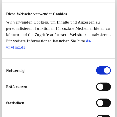
Allgemeine Angaben
Diese Webseite verwendet Cookies
Wir verwenden Cookies, um Inhalte und Anzeigen zu
Traktormarken:
personalisieren, Funktionen für soziale Medien anbieten zu
Alle Marken
können und die Zugriffe auf unsere Website zu analysieren.
Für weitere Informationen besuchen Sie bitte
ds-
vf.vfmz.de
.
Altertrümmer Klingbachtal e.V. Verein
für ländliche Maschinen
Einwilligungsauswahl
Notwendig
Präferenzen
Statistiken