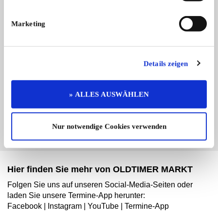
Marketing
Branchenbuch-Eintrag übernehmen
Details zeigen
Sie vertreten dieses Unternehmen? Übernehmen Sie
jetzt diesen Branchenbuch-Eintrag um ihn zu
» ALLES AUSWÄHLEN
ergänzen und für sich zu nutzen:
EINTRAG JETZT ÜBERNEHMEN
Nur notwendige Cookies verwenden
Hier finden Sie mehr von OLDTIMER MARKT
Folgen Sie uns auf unseren Social-Media-Seiten oder
laden Sie unsere Termine-App herunter:
Facebook
|
Instagram
|
YouTube
|
Termine-App