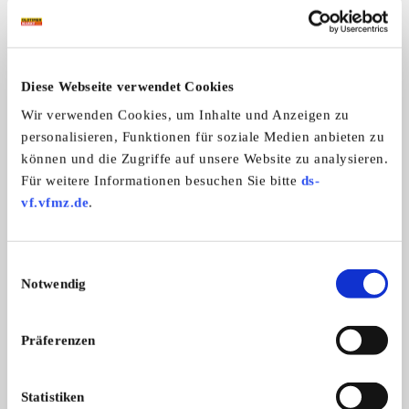
Portrait
Homepage:
www.asc-hammonia.de
Diese Webseite verwendet Cookies
Wir verwenden Cookies, um Inhalte und Anzeigen zu
Allgemeine Angaben
personalisieren, Funktionen für soziale Medien anbieten zu
können und die Zugriffe auf unsere Website zu analysieren.
Automarken:
Für weitere Informationen besuchen Sie bitte
ds-
Alle Marken
vf.vfmz.de
.
Allg. Schnauferl-Club e.V. (ASC)
Einwilligungsauswahl
Notwendig
Landesgruppe Hammonia
Präferenzen
Statistiken