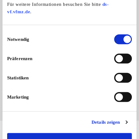
Für weitere Informationen besuchen Sie bitte
ds-
vf.vfmz.de
.
Einwilligungsauswahl
Notwendig
Präferenzen
Branchenbuch-Eintrag übernehmen
Sie vertreten dieses Unternehmen? Übernehmen Sie
Statistiken
jetzt diesen Branchenbuch-Eintrag um ihn zu
ergänzen und für sich zu nutzen:
EINTRAG JETZT ÜBERNEHMEN
Marketing
Details zeigen
Hier finden Sie mehr von OLDTIMER MARKT