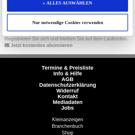
» ALLES AUSWÄHLEN
Folgen Sie uns auf unseren Social-Media-Seiten oder
laden Sie unsere Termine-App herunter:
Facebook
|
Instagram
|
YouTube
|
Termine-App
Nur notwendige Cookies verwenden
Unser kostenloser Newsletter
Registrieren Sie sich und bleiben Sie auf dem Laufenden.
Jetzt kostenlos abonnieren
Termine & Preisliste
Info & Hilfe
AGB
Datenschutzerklärung
Widerruf
Kontakt
Mediadaten
Jobs
Kleinanzeigen
Branchenbuch
Shop