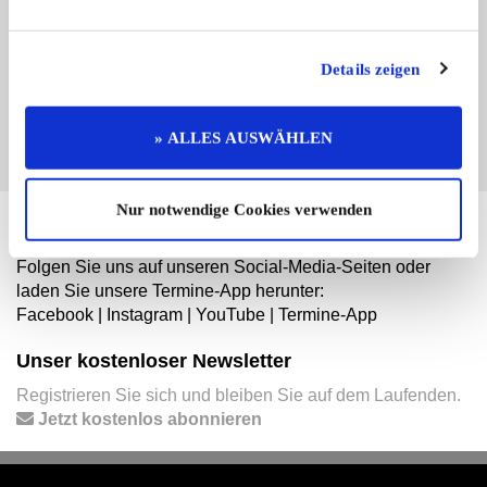
Sie vertreten dieses Unternehmen? Übernehmen Sie
jetzt diesen Branchenbuch-Eintrag um ihn zu
ergänzen und für sich zu nutzen:
Details zeigen
EINTRAG JETZT ÜBERNEHMEN
» ALLES AUSWÄHLEN
Nur notwendige Cookies verwenden
Hier finden Sie mehr von OLDTIMER MARKT
Folgen Sie uns auf unseren Social-Media-Seiten oder
laden Sie unsere Termine-App herunter:
Facebook
|
Instagram
|
YouTube
|
Termine-App
Unser kostenloser Newsletter
Registrieren Sie sich und bleiben Sie auf dem Laufenden.
Jetzt kostenlos abonnieren