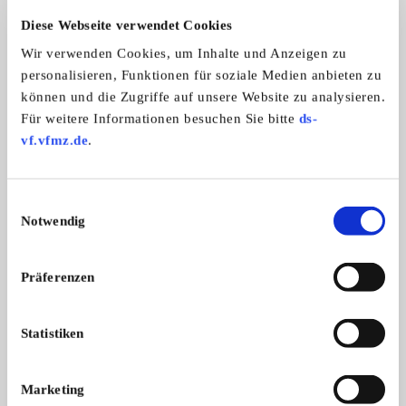
Automarken:
Adler
Diese Webseite verwendet Cookies
Zweiradmarken:
Wir verwenden Cookies, um Inhalte und Anzeigen zu
Adler
personalisieren, Funktionen für soziale Medien anbieten zu
können und die Zugriffe auf unsere Website zu analysieren.
Für weitere Informationen besuchen Sie bitte
ds-
vf.vfmz.de
.
Adler Motor Veteranen Club Sektion
Schweiz
Einwilligungsauswahl
Notwendig
Präferenzen
Statistiken
Marketing
Branchenbuch-Eintrag übernehmen