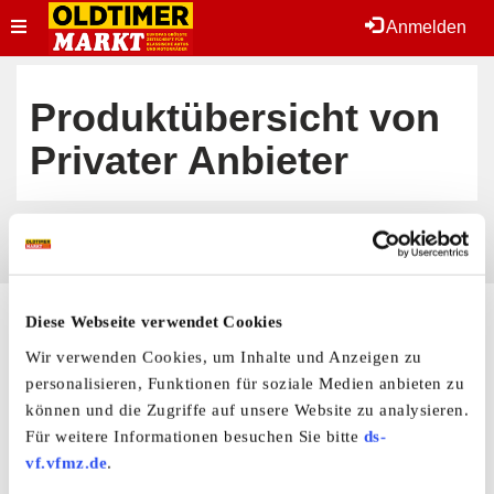
Toggle
Anmelden
navigation
Produktübersicht von
Privater Anbieter
Derzeit keine Anzeigen geschaltet!
Diese Webseite verwendet Cookies
Hier finden Sie mehr von OLDTIMER MARKT
Wir verwenden Cookies, um Inhalte und Anzeigen zu
Folgen Sie uns auf unseren Social-Media-Seiten oder
personalisieren, Funktionen für soziale Medien anbieten zu
laden Sie unsere Termine-App herunter:
Facebook
|
Instagram
|
YouTube
|
Termine-App
können und die Zugriffe auf unsere Website zu analysieren.
Für weitere Informationen besuchen Sie bitte
ds-
Unser kostenloser Newsletter
vf.vfmz.de
.
Registrieren Sie sich und bleiben Sie auf dem Laufenden.