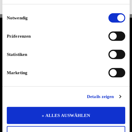
Jetzt kostenlos abonnieren
Einwilligungsauswahl
Notwendig
Termine & Preisliste
Info & Hilfe
Präferenzen
AGB
Datenschutzerklärung
Widerruf
Statistiken
Kontakt
Mediadaten
Jobs
Marketing
Kleinanzeigen
Branchenbuch
Shop
Details zeigen
Abo
Impressum
Ratgeber
» ALLES AUSWÄHLEN
Zeitschriften
Spendenaktion
Veranstaltungskalender