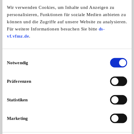
Automarken:
Wir verwenden Cookies, um Inhalte und Anzeigen zu
Citroën
personalisieren, Funktionen für soziale Medien anbieten zu
können und die Zugriffe auf unsere Website zu analysieren.
Für weitere Informationen besuchen Sie bitte
ds-
2 CV Club Heilbronn
vf.vfmz.de
.
Einwilligungsauswahl
Notwendig
Präferenzen
Statistiken
Branchenbuch-Eintrag übernehmen
Marketing
Sie vertreten dieses Unternehmen? Übernehmen Sie
jetzt diesen Branchenbuch-Eintrag um ihn zu
ergänzen und für sich zu nutzen: