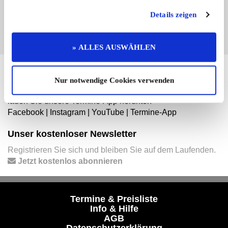
EINTRAG JETZT ÜBERNEHMEN
Details zeigen
» ALLES AUSWÄHLEN
Hier finden Sie mehr von OLDTIMER MARKT
Nur notwendige Cookies verwenden
Folgen Sie uns auf unseren Social-Media-Seiten oder
laden Sie unsere Termine-App herunter:
Facebook
|
Instagram
|
YouTube
|
Termine-App
Unser kostenloser Newsletter
Registrieren Sie sich und bleiben Sie auf dem Laufenden.
Jetzt kostenlos abonnieren
Termine & Preisliste
Info & Hilfe
AGB