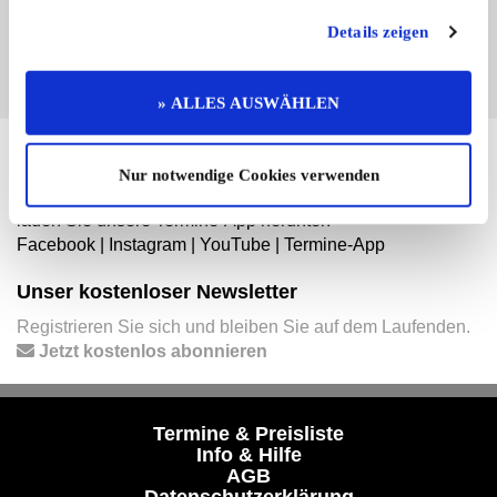
EINTRAG JETZT ÜBERNEHMEN
Details zeigen
» ALLES AUSWÄHLEN
Hier finden Sie mehr von OLDTIMER MARKT
Nur notwendige Cookies verwenden
Folgen Sie uns auf unseren Social-Media-Seiten oder
laden Sie unsere Termine-App herunter:
Facebook
|
Instagram
|
YouTube
|
Termine-App
Unser kostenloser Newsletter
Registrieren Sie sich und bleiben Sie auf dem Laufenden.
Jetzt kostenlos abonnieren
Termine & Preisliste
Info & Hilfe
AGB