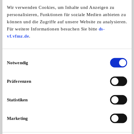
Automarken:
Wir verwenden Cookies, um Inhalte und Anzeigen zu
Fiat
personalisieren, Funktionen für soziale Medien anbieten zu
können und die Zugriffe auf unsere Website zu analysieren.
Für weitere Informationen besuchen Sie bitte
ds-
124 Spider Club
vf.vfmz.de
.
Einwilligungsauswahl
Notwendig
Präferenzen
Statistiken
Branchenbuch-Eintrag übernehmen
Marketing
Sie vertreten dieses Unternehmen? Übernehmen Sie
jetzt diesen Branchenbuch-Eintrag um ihn zu
ergänzen und für sich zu nutzen: