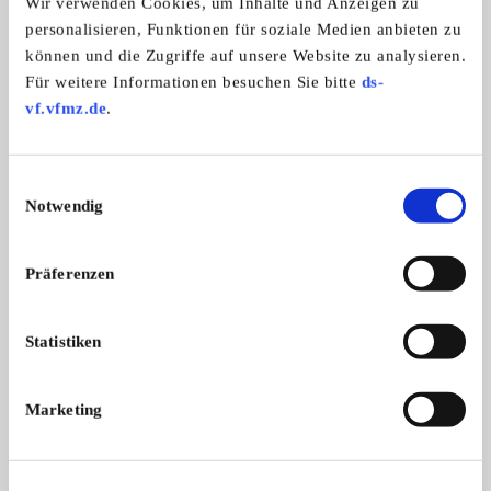
Wir verwenden Cookies, um Inhalte und Anzeigen zu
personalisieren, Funktionen für soziale Medien anbieten zu
können und die Zugriffe auf unsere Website zu analysieren.
1. int. K 70 Club e.V.
Für weitere Informationen besuchen Sie bitte
ds-
vf.vfmz.de
.
Einwilligungsauswahl
Notwendig
Präferenzen
Statistiken
Branchenbuch-Eintrag übernehmen
Sie vertreten dieses Unternehmen? Übernehmen Sie
Marketing
jetzt diesen Branchenbuch-Eintrag um ihn zu
ergänzen und für sich zu nutzen:
EINTRAG JETZT ÜBERNEHMEN