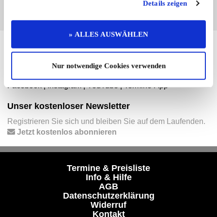
Details zeigen
» ALLES AUSWÄHLEN
Hier finden Sie mehr von OLDTIMER MARKT
Folgen Sie uns auf unseren Social-Media-Seiten oder
Nur notwendige Cookies verwenden
laden Sie unsere Termine-App herunter:
Facebook
|
Instagram
|
YouTube
|
Termine-App
Unser kostenloser Newsletter
Registrieren Sie sich und bleiben Sie auf dem Laufenden.
Jetzt kostenlos abonnieren
Termine & Preisliste
Info & Hilfe
AGB
Datenschutzerklärung
Widerruf
Kontakt