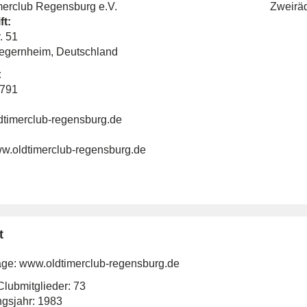
imerclub Regensburg e.V.
Zweirä
ft:
. 51
egernheim, Deutschland
:
2791
dtimerclub-regensburg.de
ww.oldtimerclub-regensburg.de
t
ge:
www.oldtimerclub-regensburg.de
lubmitglieder: 73
gsjahr: 1983