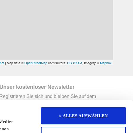
let
| Map data ©
OpenStreetMap
contributors,
CC-BY-SA
, Imagery ©
Mapbox
Unser kostenloser Newsletter
Registrieren Sie sich und bleiben Sie auf dem
Laufenden.
Jetzt kostenlos abonnieren
» ALLES AUSWÄHLEN
 Medien
erruf
Kontakt
Mediadaten
Jobs
ionen