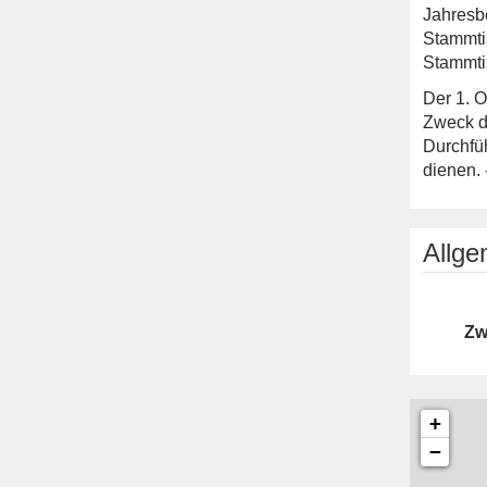
Jahresbe
Stammti
Stammti
Der 1. O
Zweck de
Durchfüh
dienen. 
Allg
Zw
+
−