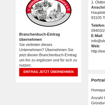
1. Oldt
Anschri
Hauptstr
93105 T
Telefon
09403/
Branchenbuch-Eintrag
E-Mail:
übernehmen
info@ol
Sie vertreten dieses
Web:
Unternehmen? Übernehmen Sie
http://w
jetzt diesen Branchenbuch-Eintrag
um ihn zu ergänzen und für sich zu
nutzen:
EINTRAG JETZT ÜBERNEHMEN
Portrai
Homepa
Anzahl C
Gründun