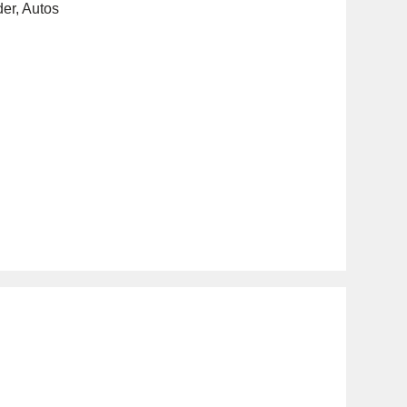
der
,
Autos