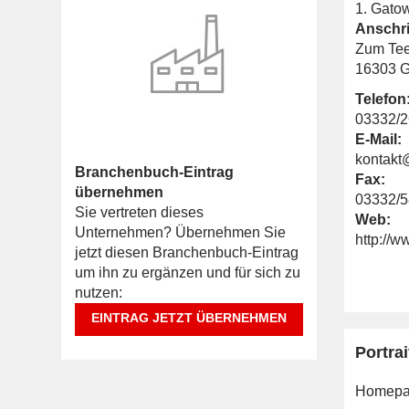
1. Gatow
Anschri
Zum Tee
16303 G
Telefon
03332/
E-Mail:
kontakt
Branchenbuch-Eintrag
Fax:
übernehmen
03332/
Sie vertreten dieses
Web:
Unternehmen? Übernehmen Sie
http://w
jetzt diesen Branchenbuch-Eintrag
um ihn zu ergänzen und für sich zu
nutzen:
EINTRAG JETZT ÜBERNEHMEN
Portrai
Homepa