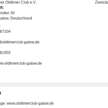
er Oldtimer Club e.V.
Zweirä
ft:
rofen 30
atow, Deutschland
:
267104
@oldtimerclub-gatow.de
581955
ww.oldtimerclub-gatow.de
t
ge:
www.oldtimerclub-gatow.de