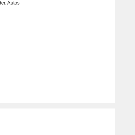
der
,
Autos