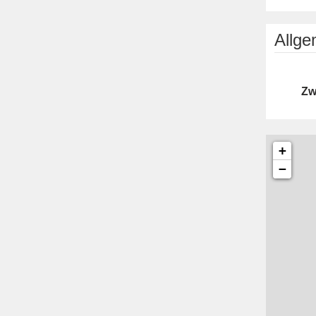
Allg
Zw
+
−